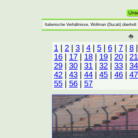
Italienische Verhältnisse, Wollman (Ducati) überhol
1
|
2
|
3
|
4
|
5
|
6
|
7
|
8
16
|
17
|
18
|
19
|
20
|
21
29
|
30
|
31
|
32
|
33
|
34
42
|
43
|
44
|
45
|
46
|
47
55
|
56
|
57