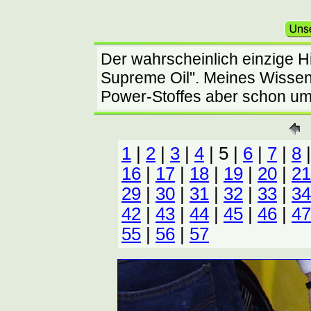
Der wahrscheinlich einzige Hi
Supreme Oil". Meines Wissen
Power-Stoffes aber schon um 
1
|
2
|
3
|
4
| 5 |
6
|
7
|
8
16
|
17
|
18
|
19
|
20
|
21
29
|
30
|
31
|
32
|
33
|
34
42
|
43
|
44
|
45
|
46
|
47
55
|
56
|
57