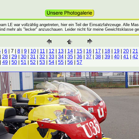
m LE war vollzählig angetreten, hier ein Teil der Einsatzfahrzeuge. Alle Mas
nd mehr als "lecker" anzuschauen. Leider nicht für meine Gewichtsklasse ge
5
|
6
| 7 |
8
|
9
|
10
|
11
|
12
|
13
|
14
|
15
|
16
|
17
|
18
|
19
|
20
|
21
|
28
|
29
|
30
|
31
|
32
|
33
|
34
|
35
|
36
|
37
|
38
|
39
|
40
|
41
|
42
|
49
|
50
|
51
|
52
|
53
|
54
|
55
|
56
|
57