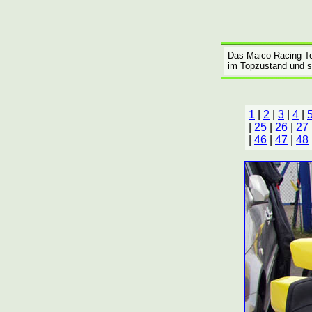
Das Maico Racing Tea
im Topzustand und si
1
|
2
|
3
|
4
|
|
25
|
26
|
27
|
46
|
47
|
48