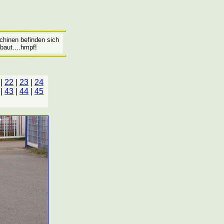
chinen befinden sich
baut....hmpf!
|
22
|
23
|
24
|
43
|
44
|
45