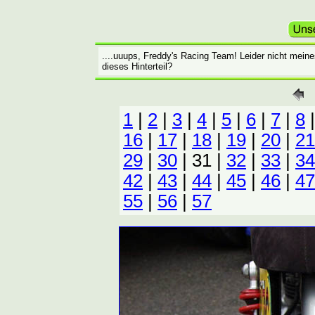
....uuups, Freddy's Racing Team! Leider nicht mei
dieses Hinterteil?
1
|
2
|
3
|
4
|
5
|
6
|
7
|
8
16
|
17
|
18
|
19
|
20
|
21
29
|
30
| 31 |
32
|
33
|
34
42
|
43
|
44
|
45
|
46
|
47
55
|
56
|
57