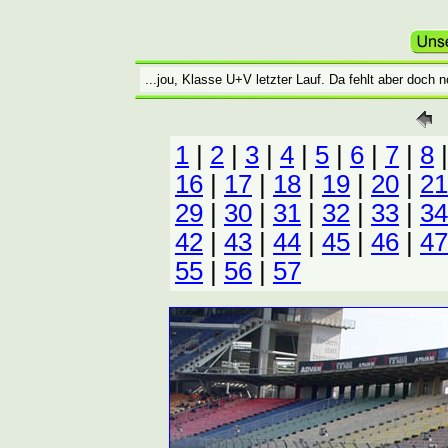
...jou, Klasse U+V letzter Lauf. Da fehlt aber doch 
1
|
2
|
3
|
4
|
5
|
6
|
7
|
8
16
|
17
|
18
|
19
|
20
|
21
29
|
30
|
31
|
32
|
33
|
34
42
|
43
|
44
|
45
|
46
|
47
55
|
56
|
57