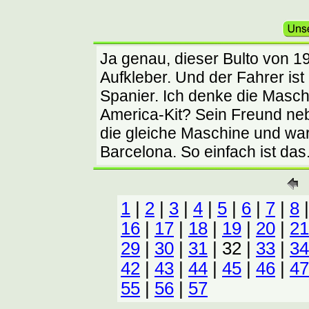
Ja genau, dieser Bulto von 19
Aufkleber. Und der Fahrer is
Spanier. Ich denke die Masch
America-Kit? Sein Freund nebe
die gleiche Maschine und war.
Barcelona. So einfach ist das.
1
|
2
|
3
|
4
|
5
|
6
|
7
|
8
16
|
17
|
18
|
19
|
20
|
21
29
|
30
|
31
| 32 |
33
|
34
42
|
43
|
44
|
45
|
46
|
47
55
|
56
|
57