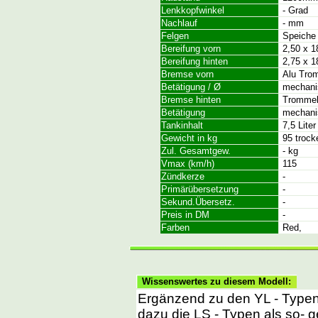
Lenkkopfwinkel
- Grad
Nachlauf
- mm
Felgen
Speiche
Bereifung vorn
2,50 x 1
Bereifung hinten
2,75 x 1
Bremse vorn
Alu Tro
Betätigung / Ø
mechani
Bremse hinten
Trommel
Betätigung
mechani
Tankinhalt
7,5 Liter
Gewicht in kg
95 trock
Zul. Gesamtgew.
- kg
Vmax (km/h)
115
Zündkerze
-
Primärübersetzung
-
Sekund.Übersetz.
-
Preis in DM
-
Farben
Red,
Wissenswertes zu diesem Modell:
Ergänzend zu den YL - Typen
dazu die LS - Typen als so- 