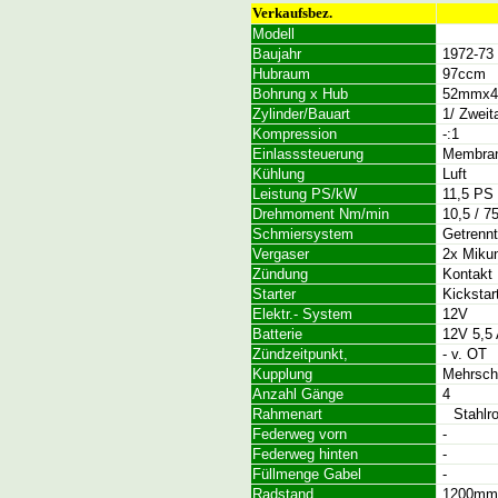
Verkaufsbez.
Modell
Baujahr
1972-73
Hubraum
97ccm
Bohrung x Hub
52mmx4
Zylinder/Bauart
1/ Zweit
Kompression
-:1
Einlasssteuerung
Membra
Kühlung
Luft
Leistung PS/kW
11,5 PS 
Drehmoment Nm/min
10,5 / 7
Schmiersystem
Getrennt
Vergaser
2x Mikun
Zündung
Kontakt
Starter
Kickstar
Elektr.- System
12V
Batterie
12V 5,5
Zündzeitpunkt,
- v. OT
Kupplung
Mehrsche
Anzahl Gänge
4
Rahmenart
Stahlr
Federweg vorn
-
Federweg hinten
-
Füllmenge Gabel
-
Radstand
1200mm