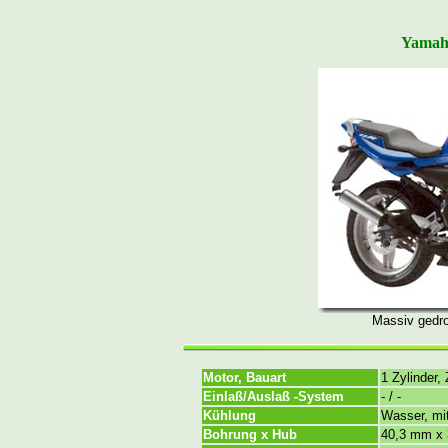
Yamaha
Massiv gedr
Motor, Bauart
1 Zylinder,
Einlaß/Auslaß -System
- / -
Kühlung
Wasser, m
Bohrung x Hub
40,3 mm x