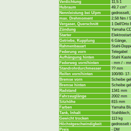
Verdichtung
11,5:1
Hubraum
49,7 cm³
Nennleistung bei U/pm
gedrosselt,
max. Drehmoment
2,58 Nm / 
Vergaser, Querschnitt
1 Dell'Ort
Zündung
Yamaha CD
Starter
Elektrostart
Getriebe, Kupplung
6 Gänge,
Rahmenbauart
Stahl-Doppe
Federung vorn
Telegabel
Aufhängung hinten
Stahl Kast
Federweg vorn/hinten
- mm / - m
Standrohrdurchmesser
?? mm
Reifen vorn/hinten
100/80- 17-
Bremse vorn
Scheibe g
Bremse hinten
Scheibe ge
Radstand
1341 mm
Fahrzeuglänge
2002 mm
Sitzhöhe
815 mm
Farben
Yamaha Blu
Tank, Inhalt
Stahlblech,
Gewicht trocken
113 kg
Höchstgeschwindigkeit
gedrosselt 
Preis
- DM