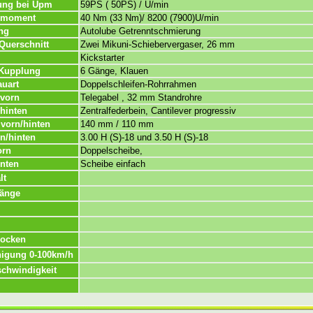
ung bei Upm
59PS ( 50PS) / U/min
hmoment
40 Nm (33 Nm)/ 8200 (7900)U/min
ng
Autolube Getrenntschmierung
 Querschnitt
Zwei Mikuni-Schiebervergaser, 26 mm
Kickstarter
 Kupplung
6 Gänge, Klauen
uart
Doppelschleifen-Rohrrahmen
vorn
Telegabel , 32 mm Standrohre
hinten
Zentralfederbein, Cantilever progressiv
vorn/hinten
140 mm / 110 mm
rn/hinten
3.00 H (S)-18 und 3.50 H (S)-18
orn
Doppelscheibe,
nten
Scheibe einfach
lt
länge
rocken
igung 0-100km/h
chwindigkeit