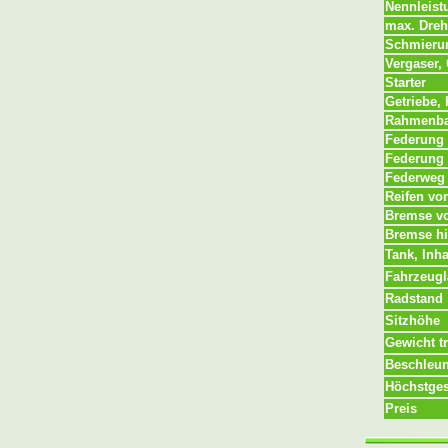
Nennleist
max. Dre
Schmieru
Vergaser,
Starter
Getriebe,
Rahmenba
Federung 
Federung 
Federweg 
Reifen vo
Bremse v
Bremse hi
Tank, Inha
Fahrzeug
Radstand
Sitzhöhe
Gewicht t
Beschleun
Höchstges
Preis