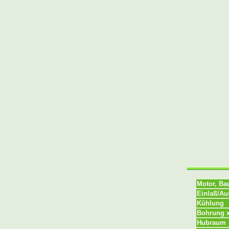
Motor, Ba
Einlaß/Au
Kühlung
Bohrung 
Hubraum