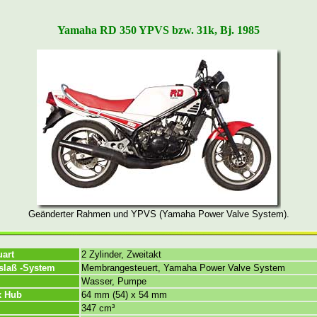
Yamaha RD 350 YPVS bzw. 31k, Bj. 1985
Geänderter Rahmen und YPVS (Yamaha Power Valve System).
uart
2 Zylinder, Zweitakt
slaß -System
Membrangesteuert, Yamaha Power Valve System
Wasser, Pumpe
x Hub
64 mm (54) x 54 mm
347 cm³